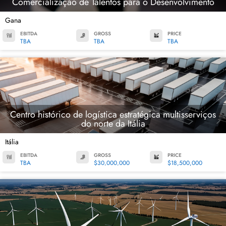
Comercialização de Talentos para o Desenvolvimento
Gana
EBITDA
GROSS
PRICE
TBA
TBA
TBA
Centro histórico de logística estratégica multisserviços
do norte da Itália
Itália
EBITDA
GROSS
PRICE
TBA
$30,000,000
$18,500,000