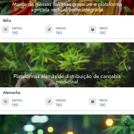
Marca de massas italianas premium e plataforma
agrícola verticalmente integrada
Itália
EBITDA
GROSS
PRICE
TBD
TBD
TBD
Plataformas alemãs de distribuição de cannabis
medicinal
Alemanha
EBITDA
GROSS
PRICE
TBD
TBD
TBD