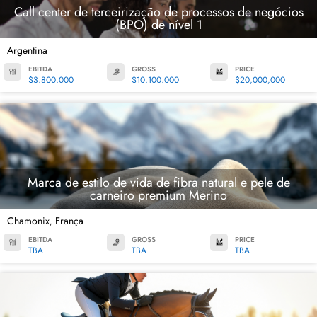
Call center de terceirização de processos de negócios
(BPO) de nível 1
Argentina
EBITDA
GROSS
PRICE
$3,800,000
$10,100,000
$20,000,000
Marca de estilo de vida de fibra natural e pele de
carneiro premium Merino
Chamonix
França
,
EBITDA
GROSS
PRICE
TBA
TBA
TBA