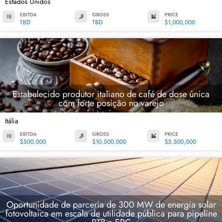
Estados Unidos
EBITDA
GROSS
PRICE
TBD
TBD
$1,000,000
Estabelecido produtor italiano de café de dose única
com forte posição no varejo
Itália
EBITDA
GROSS
PRICE
$500,000
$10,500,000
$5,500,000
Oportunidade de parceria de 300 MW de energia solar
fotovoltaica em escala de utilidade pública para pipeline