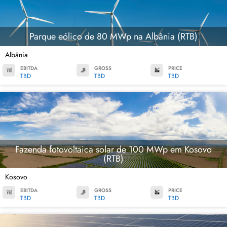
Parque eólico de 80 MWp na Albânia (RTB)
Albânia
EBITDA
GROSS
PRICE
TBD
TBD
TBD
Fazenda fotovoltaica solar de 100 MWp em Kosovo
(RTB)
Kosovo
EBITDA
GROSS
PRICE
TBD
TBD
TBD