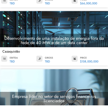
TBD
TBD
$66,000,000
Desenvolvimento de uma instalação de energia fora da
rede de 40 MW e de um data center
Cazaquistão
EBITDA
GROSS
PRICE
TBD
TBD
$158,000,000
Empresa líder no setor de serviços financeiros
licenciados