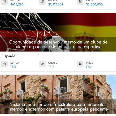
EBITDA
GROSS
PRICE
$615,283
$1,417,609
$8,500,000
Oportunidade de desenvolvimento de um clube de
futebol espanhol e de infraestrutura esportiva
Espanha
EBITDA
GROSS
PRICE
TBD
TBD
TBD
Sistema modular de infraestrutura para ambientes
internos e externos com patente europeia pendente