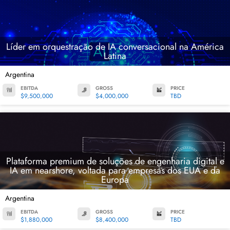
Líder em orquestração de IA conversacional na América
Latina
Argentina
EBITDA
GROSS
PRICE
$9,500,000
$4,000,000
TBD
Plataforma premium de soluções de engenharia digital e
IA em nearshore, voltada para empresas dos EUA e da
Europa
Argentina
EBITDA
GROSS
PRICE
$1,880,000
$8,400,000
TBD