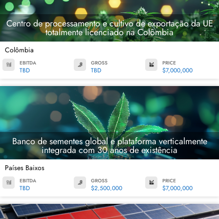
Centro de processamento e cultivo de exportação da UE
totalmente licenciado na Colômbia
Colômbia
EBITDA
GROSS
PRICE
TBD
TBD
$7,000,000
Banco de sementes global e plataforma verticalmente
integrada com 30 anos de existência
Países Baixos
EBITDA
GROSS
PRICE
TBD
$2,500,000
$7,000,000