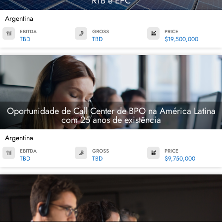
RTB e EPC
Argentina
EBITDA
GROSS
PRICE
TBD
TBD
$19,500,000
Oportunidade de Call Center de BPO na América Latina
com 25 anos de existência
Argentina
EBITDA
GROSS
PRICE
TBD
TBD
$9,750,000