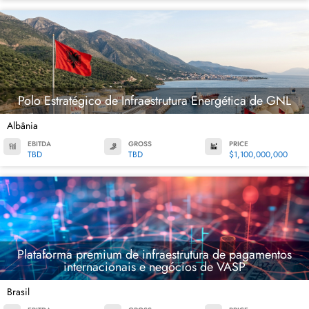
Polo Estratégico de Infraestrutura Energética de GNL
Albânia
EBITDA
GROSS
PRICE
TBD
TBD
$1,100,000,000
Plataforma premium de infraestrutura de pagamentos
internacionais e negócios de VASP
Brasil