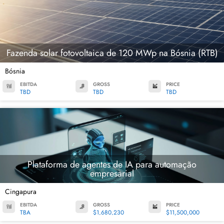
Fazenda solar fotovoltaica de 120 MWp na Bósnia (RTB)
Bósnia
EBITDA
GROSS
PRICE
TBD
TBD
TBD
Plataforma de agentes de IA para automação
empresarial
Cingapura
EBITDA
GROSS
PRICE
TBA
$1,680,230
$11,500,000