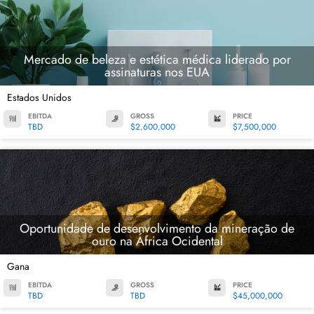
Mercado de beleza e estética médica liderado por
assinaturas nos EUA
Estados Unidos
EBITDA
GROSS
PRICE
TBD
$2,600,000
$7,500,000
Oportunidade de desenvolvimento da mineração de
ouro na África Ocidental
Gana
EBITDA
GROSS
PRICE
TBD
TBD
$45,000,000