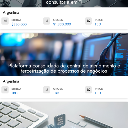
consultoria em TI
Argentina
EBITDA
GROSS
PRICE
$330,000
$1,830,000
TBD
Plataforma consolidada de central de atendimento e
terceirização de processos de negócios
Argentina
EBITDA
GROSS
PRICE
TBD
TBD
TBD