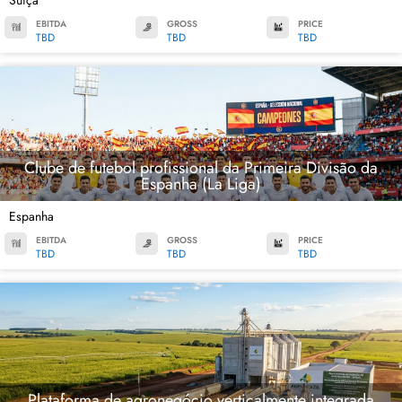
Suíça
EBITDA
GROSS
PRICE
TBD
TBD
TBD
Clube de futebol profissional da Primeira Divisão da
Espanha (La Liga)
Espanha
EBITDA
GROSS
PRICE
TBD
TBD
TBD
Plataforma de agronegócio verticalmente integrada