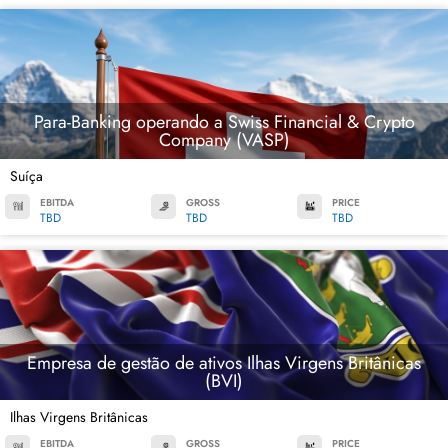
Para-Banking operando a Swiss Financial & Crypto
Company (VASP)
Suíça
EBITDA
GROSS
PRICE
TBD
TBD
TBD
Empresa de gestão de ativos Ilhas Virgens Britânicas
(BVI)
Ilhas Virgens Britânicas
EBITDA
GROSS
PRICE