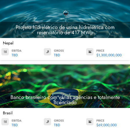
Projeto hidrelétrico de usina hidrelétrica com
reservatório de 417 MWp
Nepal
EBITDA
GROSS
PRICE
TBD
TBD
$1,300,000,000
Banco brasileiro com várias agências e totalmente
licenciado
Brasil
EBITDA
GROSS
PRICE
TBD
TBD
$69,000,000