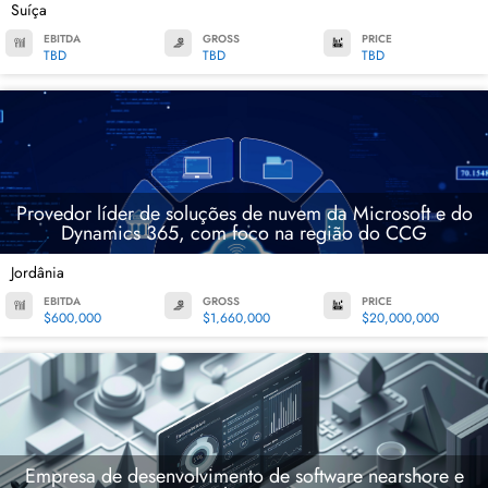
Suíça
EBITDA
GROSS
PRICE
TBD
TBD
TBD
Provedor líder de soluções de nuvem da Microsoft e do
Dynamics 365, com foco na região do CCG
Jordânia
EBITDA
GROSS
PRICE
$600,000
$1,660,000
$20,000,000
Empresa de desenvolvimento de software nearshore e