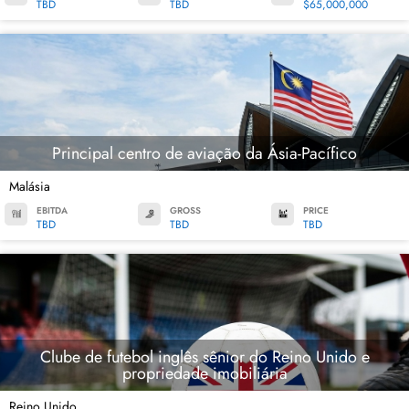
TBD
TBD
$65,000,000
Principal centro de aviação da Ásia-Pacífico
Malásia
EBITDA
GROSS
PRICE
TBD
TBD
TBD
Clube de futebol inglês sênior do Reino Unido e
propriedade imobiliária
Reino Unido