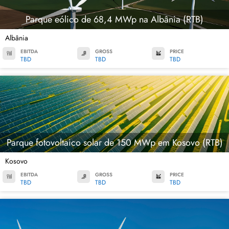
Parque eólico de 68,4 MWp na Albânia (RTB)
Albânia
EBITDA
GROSS
PRICE
TBD
TBD
TBD
Parque fotovoltaico solar de 150 MWp em Kosovo (RTB)
Kosovo
EBITDA
GROSS
PRICE
TBD
TBD
TBD