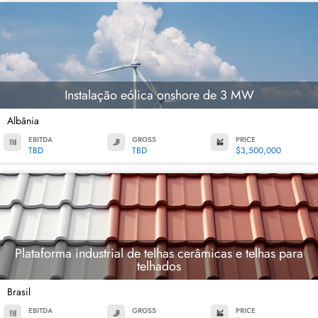
Instalação eólica onshore de 3 MW
Albânia
EBITDA
GROSS
PRICE
TBD
TBD
$3,500,000
Plataforma industrial de telhas cerâmicas e telhas para
telhados
Brasil
EBITDA
GROSS
PRICE