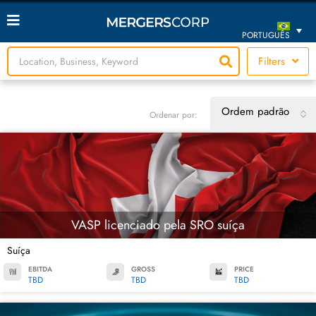
PORTUGUÊS
Filters
Ordem padrão
Ordenar por:
VASP licenciado pela SRO suíça
Suíça
EBITDA
GROSS
PRICE
TBD
TBD
TBD