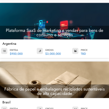
Plataforma SaaS de marketing e vendas para bens de
consumo e serviços
Argentina
EBITDA
GROSS
PRICE
$900,000
$3,000,000
TBD
Fábrica de papel e embalagens reciclados sustentáveis
de alta capacidade
Brasil
EBITDA
GROSS
PRICE