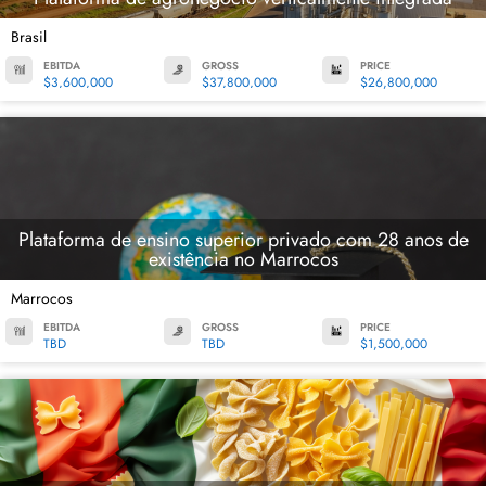
Brasil
EBITDA
GROSS
PRICE
$3,600,000
$37,800,000
$26,800,000
Plataforma de ensino superior privado com 28 anos de
existência no Marrocos
Marrocos
EBITDA
GROSS
PRICE
TBD
TBD
$1,500,000