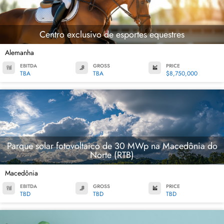
Centro exclusivo de esportes equestres
Alemanha
EBITDA
GROSS
PRICE
TBA
TBA
$8,750,000
Parque solar fotovoltaico de 30 MWp na Macedônia do
Norte (RTB)
Macedônia
EBITDA
GROSS
PRICE
TBD
TBD
TBD