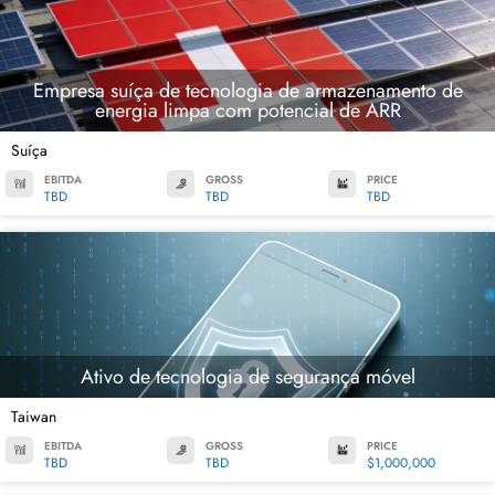
Empresa suíça de tecnologia de armazenamento de
energia limpa com potencial de ARR
Suíça
EBITDA
GROSS
PRICE
TBD
TBD
TBD
Ativo de tecnologia de segurança móvel
Taiwan
EBITDA
GROSS
PRICE
TBD
TBD
$1,000,000