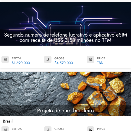
Segundo número de telefone lucrativo e aplicativo eSIM
com receita de US$ 3,58 milhões no TTM
EBITDA
GROSS
PRICE
$1,690,000
$4,570,000
TBD
Projeto de ouro brasileiro
Brasil
EBITDA
GROSS
PRICE