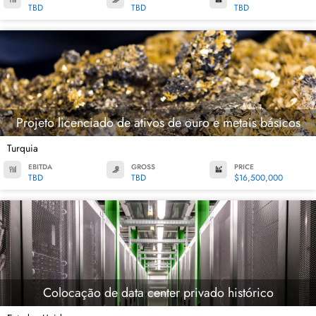
TBD
TBD
TBD
Projeto licenciado de ativos de ouro e metais básicos
Turquia
EBITDA
GROSS
PRICE
TBD
TBD
$16,500,000
Colocação de data center privado histórico