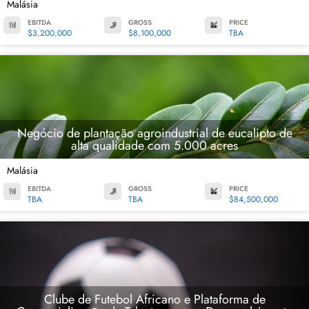
Malásia
EBITDA
GROSS
PRICE
$3,200,000
$8,100,000
TBA
Negócio de plantação agroindustrial de eucalipto de
alta qualidade com 5.000 acres
Malásia
EBITDA
GROSS
PRICE
TBA
TBA
$84,500,000
Clube de Futebol Africano e Plataforma de