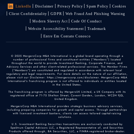
LinkedIn
Disclaimer
Privacy Policy
Spam Policy
Cookies
Client Confidentiality
GDPR
Web Fraud And Phishing Warning
Modern Slavery Act
Code Of Conduct
Website Accessibility Statement
Trademark
Entre Em Contato Conosco
© 2025 MergersCorp M&A International is a global brand operating through a
number of professional firms and constituent entities (“Members”) located
throughout the world to provide Investment Banking, Corporate Finance, and
Advisory Services and other client-related professional services. The Member Firms
(“Members”) are constituted and regulated in accordance with relevant local
regulatory and legal requirements. For more details on the nature of our affiliation,
please visit our Disclaimer: https://mergerscorp.com/disclaimer. MergersCorp M&A
International's franchising program is not offered to individuals or entities located
in the United States.
The franchising program is offered by MergersUK Limited, a UK Company with its
registered office at 71-75 Shelton Street, Covent Garden, London, WC2H 9JQ,
United Kingdom.
MergersCorp M&A International provides strategic business advisory services,
including preparing companies for growth and capital access. Through partnerships
with licensed investment bankers, clients can access tailored capital-raising
solutions.
U.S. Investment Banking Securities transactions are exclusively conducted by
Spektrum Capital Advisors LLC, a Registered Representative of, and Securities
Products offered through, BA Securities, LLC, a FINRA-registered broker-dealer.