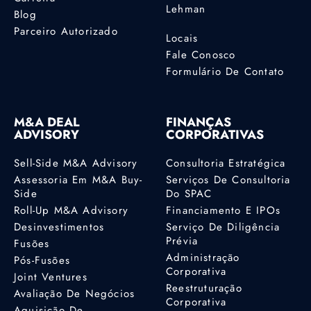
Lehman
Blog
Parceiro Autorizado
Locais
Fale Conosco
Formulário De Contato
M&A DEAL
FINANÇAS
ADVISORY
CORPORATIVAS
Sell-Side M&A Advisory
Consultoria Estratégica
Assessoria Em M&A Buy-
Serviços De Consultoria
Side
Do SPAC
Roll-Up M&A Advisory
Financiamento E IPOs
Desinvestimentos
Serviço De Diligência
Prévia
Fusões
Administração
Pós-Fusões
Corporativa
Joint Ventures
Reestruturação
Avaliação De Negócios
Corporativa
Aquisição De