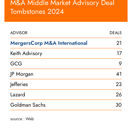
M&A Middle Market Advisory Deal
Tombstones 2024
ADVISOR
DEALS
MergersCorp M&A International
21
Keith Advisory
17
GCG
9
JP Morgan
41
Jefferies
23
Lazard
26
Goldman Sachs
30
source : Web