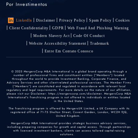
Por Investimentos
LinkedIn
Disclaimer
Privacy Policy
Spam Policy
Cookies
Client Confidentiality
GDPR
Web Fraud And Phishing Warning
Modern Slavery Act
Code Of Conduct
Website Accessibility Statement
Trademark
Entre Em Contato Conosco
© 2025 MergersCorp M&A International is a global brand operating through a
number of professional firms and constituent entities (“Members”) located
throughout the world to provide Investment Banking, Corporate Finance, and
Advisory Services and other client-related professional services. The Member Firms
(“Members”) are constituted and regulated in accordance with relevant local
regulatory and legal requirements. For more details on the nature of our affiliation,
please visit our Disclaimer: https://mergerscorp.com/disclaimer. MergersCorp M&A
International's franchising program is not offered to individuals or entities located
in the United States.
The franchising program is offered by MergersUK Limited, a UK Company with its
registered office at 71-75 Shelton Street, Covent Garden, London, WC2H 9JQ,
United Kingdom.
MergersCorp M&A International provides strategic business advisory services,
including preparing companies for growth and capital access. Through partnerships
with licensed investment bankers, clients can access tailored capital-raising
solutions.