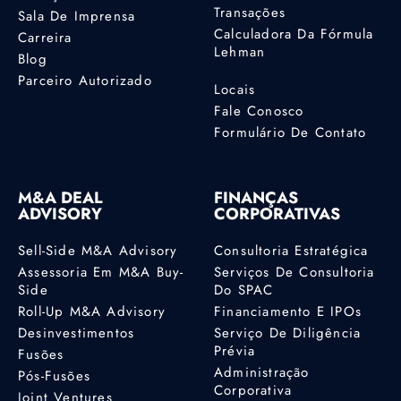
Transações
Sala De Imprensa
Calculadora Da Fórmula
Carreira
Lehman
Blog
Parceiro Autorizado
Locais
Fale Conosco
Formulário De Contato
M&A DEAL
FINANÇAS
ADVISORY
CORPORATIVAS
Sell-Side M&A Advisory
Consultoria Estratégica
Assessoria Em M&A Buy-
Serviços De Consultoria
Side
Do SPAC
Roll-Up M&A Advisory
Financiamento E IPOs
Desinvestimentos
Serviço De Diligência
Prévia
Fusões
Administração
Pós-Fusões
Corporativa
Joint Ventures