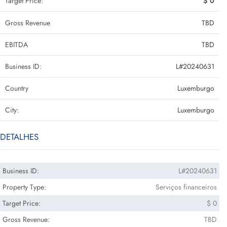
Target Price:
$ 0
Gross Revenue
TBD
EBITDA
TBD
Business ID:
L#20240631
Country
Luxemburgo
City:
Luxemburgo
DETALHES
Business ID:
L#20240631
Property Type:
Serviços financeiros
Target Price:
$ 0
Gross Revenue:
TBD