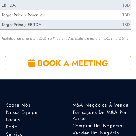
EBITDA:
TBD
Target Price / Revenue:
TBD
Target Price / EBITDA:
TBD
Published on janeiro 21, 2025 no 9:55 am. Atualizado em maio 31, 2026 no 2:51 pm
BOOK A MEETING
Sobre Nós
M&A Negócios À Venda
Nossa Equipe
Transações De M&A Por
Países
Locais
Comprar Um Negócio
Rede
Vender Um Negócio
Serviço