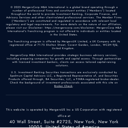
© 2025 MergersCorp M&A International is a global brand operating through a
number of professional firms and constituent entities (“Members”) located
throughout the world to provide Investment Banking, Corporate Finance, and
Advisory Services and other client-related professional services. The Member Firms
(“Members”) are constituted and regulated in accordance with relevant local
regulatory and legal requirements. For more details on the nature of our affiliation,
please visit our Disclaimer: https://mergerscorp.com/disclaimer. MergersCorp M&A
International's franchising program is not offered to individuals or entities located
in the United States.
The franchising program is offered by MergersUK Limited, a UK Company with its
registered office at 71-75 Shelton Street, Covent Garden, London, WC2H 9JQ,
United Kingdom.
MergersCorp M&A International provides strategic business advisory services,
including preparing companies for growth and capital access. Through partnerships
with licensed investment bankers, clients can access tailored capital-raising
solutions.
U.S. Investment Banking Securities transactions are exclusively conducted by
Spektrum Capital Advisors LLC, a Registered Representative of, and Securities
Products offered through, BA Securities, LLC, a FINRA-registered broker-dealer.
Check the background of investment professionals associated with this site on
Broker Check
.
This website is operated by MergersUS Inc a US Corporation with registered
office at
40 Wall Street, Suite #2725, New York, New York
10005, United States of America