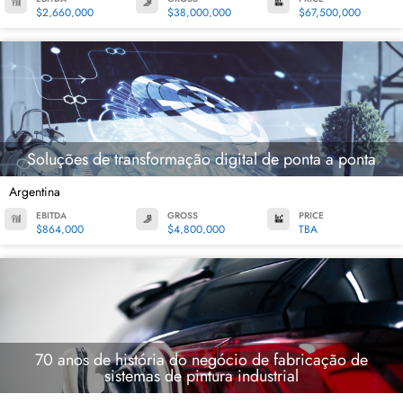
$2,660,000
$38,000,000
$67,500,000
Soluções de transformação digital de ponta a ponta
Argentina
EBITDA
GROSS
PRICE
$864,000
$4,800,000
TBA
70 anos de história do negócio de fabricação de
sistemas de pintura industrial