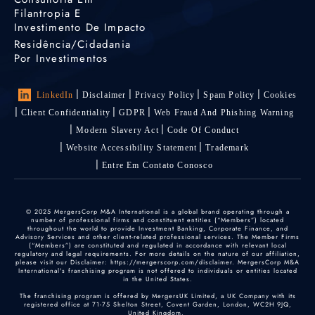
Filantropia E
Investimento De Impacto
Residência/cidadania
Por Investimentos
LinkedIn
Disclaimer
Privacy Policy
Spam Policy
Cookies
Client Confidentiality
GDPR
Web Fraud And Phishing Warning
Modern Slavery Act
Code Of Conduct
Website Accessibility Statement
Trademark
Entre Em Contato Conosco
© 2025 MergersCorp M&A International is a global brand operating through a
number of professional firms and constituent entities (“Members”) located
throughout the world to provide Investment Banking, Corporate Finance, and
Advisory Services and other client-related professional services. The Member Firms
(“Members”) are constituted and regulated in accordance with relevant local
regulatory and legal requirements. For more details on the nature of our affiliation,
please visit our Disclaimer: https://mergerscorp.com/disclaimer. MergersCorp M&A
International's franchising program is not offered to individuals or entities located
in the United States.
The franchising program is offered by MergersUK Limited, a UK Company with its
registered office at 71-75 Shelton Street, Covent Garden, London, WC2H 9JQ,
United Kingdom.