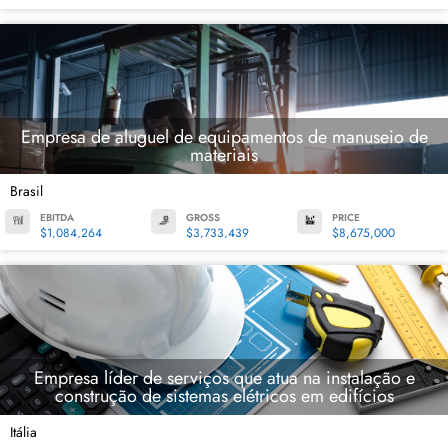
Empresa de aluguel de equipamentos de manuseio de
materiais
Brasil
EBITDA
GROSS
PRICE
$1,084,264
$3,733,439
$8,675,000
Empresa líder de serviços que atua na instalação e
construção de sistemas elétricos em edifícios
Itália