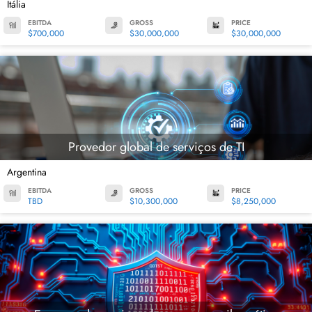
Itália
EBITDA
GROSS
PRICE
$700,000
$30,000,000
$30,000,000
Provedor global de serviços de TI
Argentina
EBITDA
GROSS
PRICE
TBD
$10,300,000
$8,250,000