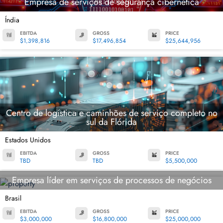
Empresa de serviços de segurança cibernética
Índia
EBITDA
GROSS
PRICE
$1,398,816
$17,496,854
$25,644,956
Centro de logística e caminhões de serviço completo no
sul da Flórida
Estados Unidos
EBITDA
GROSS
PRICE
TBD
TBD
$5,500,000
Empresa líder em serviços de processos de negócios
Brasil
EBITDA
GROSS
PRICE
$3,000,000
$16,800,000
$25,000,000