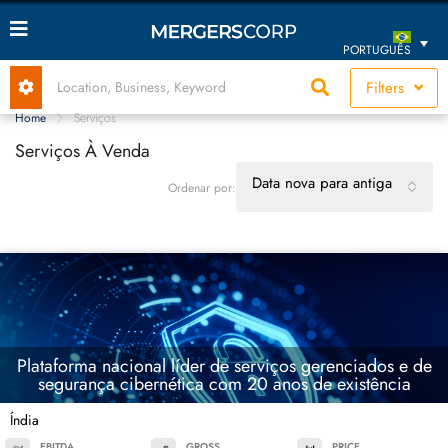
PORTUGUÊS
Filters
Home
Serviços
Serviços À Venda
Data nova para antiga
Ordenar por:
Plataforma nacional líder de serviços gerenciados e de
segurança cibernética com 20 anos de existência
Índia
EBITDA
GROSS
PRICE