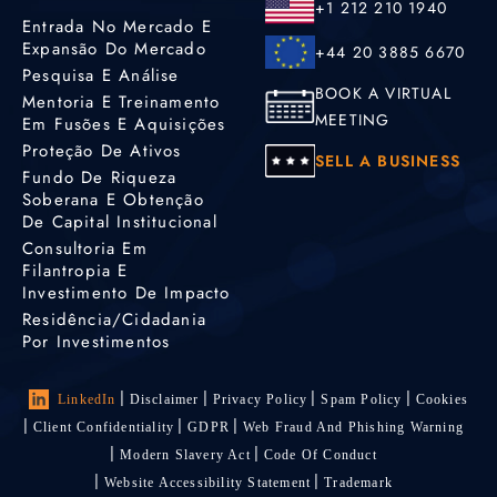
+1 212 210 1940
Entrada No Mercado E
Expansão Do Mercado
+44 20 3885 6670
Pesquisa E Análise
BOOK A VIRTUAL
Mentoria E Treinamento
MEETING
Em Fusões E Aquisições
Proteção De Ativos
SELL A BUSINESS
Fundo De Riqueza
Soberana E Obtenção
De Capital Institucional
Consultoria Em
Filantropia E
Investimento De Impacto
Residência/cidadania
Por Investimentos
LinkedIn
Disclaimer
Privacy Policy
Spam Policy
Cookies
Client Confidentiality
GDPR
Web Fraud And Phishing Warning
Modern Slavery Act
Code Of Conduct
Website Accessibility Statement
Trademark