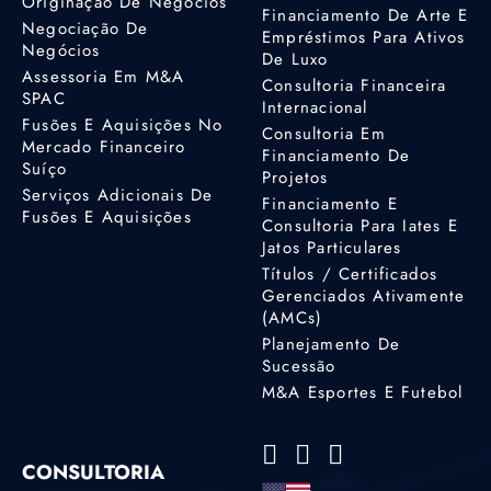
Originação De Negócios
Financiamento De Arte E
Negociação De
Empréstimos Para Ativos
Negócios
De Luxo
Assessoria Em M&A
Consultoria Financeira
SPAC
Internacional
Fusões E Aquisições No
Consultoria Em
Mercado Financeiro
Financiamento De
Suíço
Projetos
Serviços Adicionais De
Financiamento E
Fusões E Aquisições
Consultoria Para Iates E
Jatos Particulares
Títulos / Certificados
Gerenciados Ativamente
(AMCs)
Planejamento De
Sucessão
M&A Esportes E Futebol
CONSULTORIA