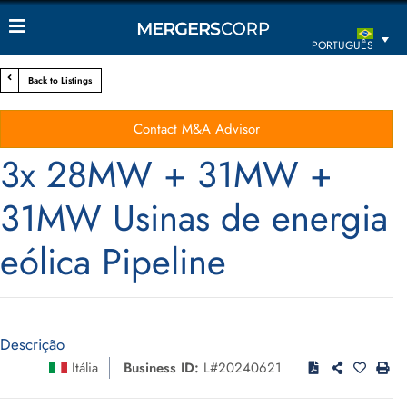
PORTUGUÊS
Back to Listings
Contact M&A Advisor
3x 28MW + 31MW +
31MW Usinas de energia
eólica Pipeline
Descrição
Itália
Business ID:
L#20240621