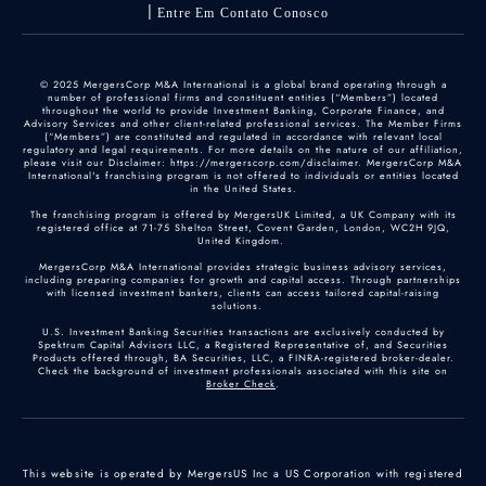
Entre Em Contato Conosco
© 2025 MergersCorp M&A International is a global brand operating through a
number of professional firms and constituent entities (“Members”) located
throughout the world to provide Investment Banking, Corporate Finance, and
Advisory Services and other client-related professional services. The Member Firms
(“Members”) are constituted and regulated in accordance with relevant local
regulatory and legal requirements. For more details on the nature of our affiliation,
please visit our Disclaimer: https://mergerscorp.com/disclaimer. MergersCorp M&A
International's franchising program is not offered to individuals or entities located
in the United States.
The franchising program is offered by MergersUK Limited, a UK Company with its
registered office at 71-75 Shelton Street, Covent Garden, London, WC2H 9JQ,
United Kingdom.
MergersCorp M&A International provides strategic business advisory services,
including preparing companies for growth and capital access. Through partnerships
with licensed investment bankers, clients can access tailored capital-raising
solutions.
U.S. Investment Banking Securities transactions are exclusively conducted by
Spektrum Capital Advisors LLC, a Registered Representative of, and Securities
Products offered through, BA Securities, LLC, a FINRA-registered broker-dealer.
Check the background of investment professionals associated with this site on
Broker Check
.
This website is operated by MergersUS Inc a US Corporation with registered