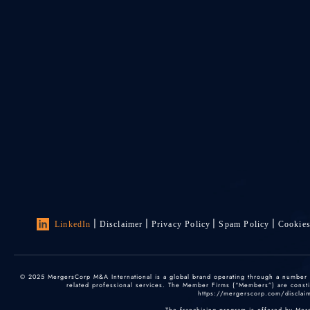
LinkedIn
Disclaimer
Privacy Policy
Spam Policy
Cookie
© 2025 MergersCorp M&A International is a global brand operating through a number of
related professional services. The Member Firms (“Members”) are constitu
https://mergerscorp.com/disclaime
The franchising program is offered by Mer