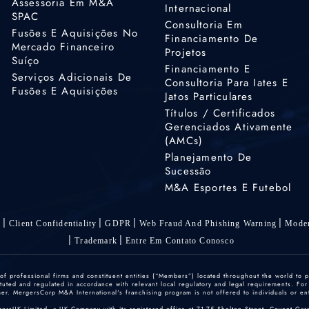
Assessoria Em M&A
Internacional
SPAC
Consultoria Em
Fusões E Aquisições No
Financiamento De
Mercado Financeiro
Projetos
Suíço
Financiamento E
Serviços Adicionais De
Consultoria Para Iates E
Fusões E Aquisições
Jatos Particulares
Títulos / Certificados
Gerenciados Ativamente
(AMCs)
Planejamento De
Sucessão
M&A Esportes E Futebol
s
Client Confidentiality
GDPR
Web Fraud And Phishing Warning
Moder
Trademark
Entre Em Contato Conosco
 professional firms and constituent entities (“Members”) located throughout the world to p
ted and regulated in accordance with relevant local regulatory and legal requirements. For mo
r. MergersCorp M&A International's franchising program is not offered to individuals or enti
gersUK Limited, a UK Company with its registered office at 71-75 Shelton Street, Covent