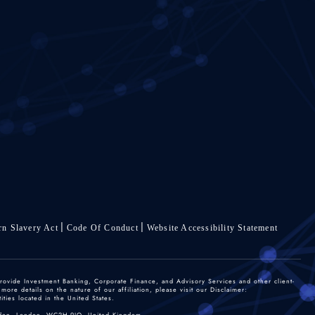
n Slavery Act
Code Of Conduct
Website Accessibility Statement
rovide Investment Banking, Corporate Finance, and Advisory Services and other client-
re details on the nature of our affiliation, please visit our Disclaimer:
ties located in the United States.
 Garden, London, WC2H 9JQ, United Kingdom.