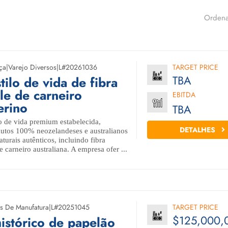
Ordena
ça
|
Varejo Diversos
|
L#20261036
TARGET PRICE
TBA
tilo de vida de fibra
le de carneiro
EBITDA
rino
TBA
o de vida premium estabelecida,
DETALHES
dutos 100% neozelandeses e australianos
aturais autênticos, incluindo fibra
 carneiro australiana. A empresa ofer ...
s De Manufatura
|
L#20251045
TARGET PRICE
$125,000,
histórico de papelão