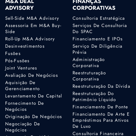
M&A DEAL
FINANÇAS
ADVISORY
CORPORATIVAS
Sell-Side M&A Advisory
Consultoria Estratégica
Assessoria Em M&A Buy-
Serviços De Consultoria
Side
Do SPAC
Roll-Up M&A Advisory
Financiamento E IPOs
Desinvestimentos
Serviço De Diligência
Prévia
Fusões
Administração
Pós-Fusões
Corporativa
Joint Ventures
Reestruturação
Avaliação De Negócios
Corporativa
Aquisição De
Reestruturação Da Dívida
Gerenciamento
Reestruturação Do
Levantamento De Capital
Patrimônio Líquido
Fornecimento De
Financiamento De Ponte
Negócios
Financiamento De Arte E
Originação De Negócios
Empréstimos Para Ativos
Negociação De
De Luxo
Negócios
Consultoria Financeira