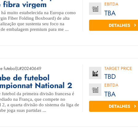
 fibra virgem
EBITDA
TBA
e há muito estabelecida na Europa como
gin Fiber Folding Boxboard) de alta
alização que sustenta seu foco na
DETALHES
 de embalagem premium para me ...
e futebol
|
L#20240649
TARGET PRICE
TBD
ube de futebol
mpionnat National 2
EBITDA
TBA
 futebol da primeira divisão francesa é
sediado na França, que compete no
2, a quarta divisão do sistema da liga de
DETALHES
be joga suas partidas ...