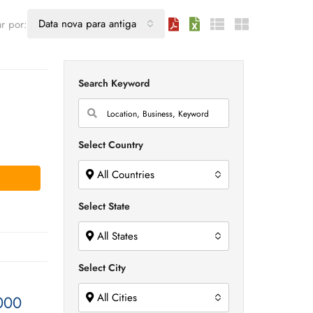
Data nova para antiga
r por:
Search Keyword
Select Country
All Countries
Select State
All States
Select City
All Cities
000