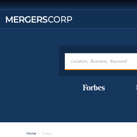
Home
França