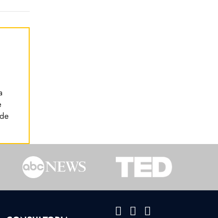
a
e
 de