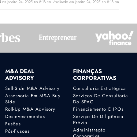
d on janeiro 24, 2025 no 8:18 am. Atualizado em janeiro 24, 2025 no 8:18 am
M&A DEAL
FINANÇAS
ADVISORY
CORPORATIVAS
Sell-Side M&A Advisory
Consultoria Estratégica
Assessoria Em M&A Buy-
Serviços De Consultoria
Side
Do SPAC
Roll-Up M&A Advisory
Financiamento E IPOs
Desinvestimentos
Serviço De Diligência
Prévia
Fusões
Administração
Pós-Fusões
Corporativa