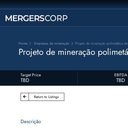
Home
Empresas de mineração
Projeto de mineração polimetálica de 
Projeto de mineração polimetál
Target Price
EBITDA
TBD
TBD
Return to Listings
Descrição