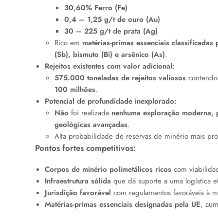
30,60% Ferro (Fe)
0,4 – 1,25 g/t de ouro (Au)
30 – 225 g/t de prata (Ag)
Rico em
matérias-primas essenciais classificadas
(Sb), bismuto (Bi) e arsênico (As)
.
Rejeitos existentes com valor adicional:
575.000 toneladas de rejeitos valiosos
contend
100 milhões
.
Potencial de profundidade inexplorado:
Não
foi realizada
nenhuma exploração moderna, p
geológicas avançadas
.
Alta probabilidade de reservas de minério mais pro
Pontos fortes competitivos:
Corpos de minério polimetálicos ricos
com viabilida
Infraestrutura sólida
que dá suporte a uma logística ef
Jurisdição favorável
com regulamentos favoráveis à m
Matérias-primas essenciais designadas pela UE
, au