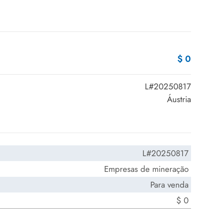
$ 0
L#20250817
Áustria
L#20250817
Empresas de mineração
Para venda
$ 0