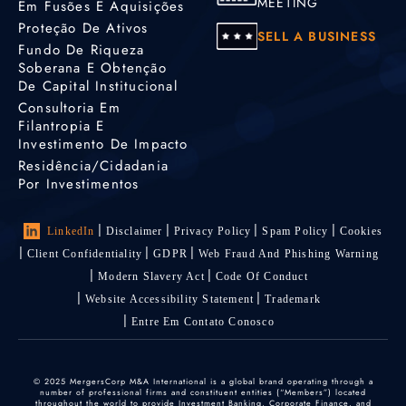
MEETING
Em Fusões E Aquisições
Proteção De Ativos
SELL A BUSINESS
Fundo De Riqueza
Soberana E Obtenção
De Capital Institucional
Consultoria Em
Filantropia E
Investimento De Impacto
Residência/cidadania
Por Investimentos
LinkedIn
Disclaimer
Privacy Policy
Spam Policy
Cookies
Client Confidentiality
GDPR
Web Fraud And Phishing Warning
Modern Slavery Act
Code Of Conduct
Website Accessibility Statement
Trademark
Entre Em Contato Conosco
© 2025 MergersCorp M&A International is a global brand operating through a
number of professional firms and constituent entities (“Members”) located
throughout the world to provide Investment Banking, Corporate Finance, and