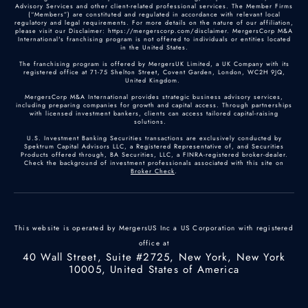
Advisory Services and other client-related professional services. The Member Firms
(“Members”) are constituted and regulated in accordance with relevant local
regulatory and legal requirements. For more details on the nature of our affiliation,
please visit our Disclaimer: https://mergerscorp.com/disclaimer. MergersCorp M&A
International's franchising program is not offered to individuals or entities located
in the United States.
The franchising program is offered by MergersUK Limited, a UK Company with its
registered office at 71-75 Shelton Street, Covent Garden, London, WC2H 9JQ,
United Kingdom.
MergersCorp M&A International provides strategic business advisory services,
including preparing companies for growth and capital access. Through partnerships
with licensed investment bankers, clients can access tailored capital-raising
solutions.
U.S. Investment Banking Securities transactions are exclusively conducted by
Spektrum Capital Advisors LLC, a Registered Representative of, and Securities
Products offered through, BA Securities, LLC, a FINRA-registered broker-dealer.
Check the background of investment professionals associated with this site on
Broker Check
.
This website is operated by MergersUS Inc a US Corporation with registered
office at
40 Wall Street, Suite #2725, New York, New York
10005, United States of America