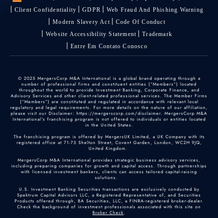
Client Confidentiality
GDPR
Web Fraud And Phishing Warning
Modern Slavery Act
Code Of Conduct
Website Accessibility Statement
Trademark
Entre Em Contato Conosco
© 2025 MergersCorp M&A International is a global brand operating through a
number of professional firms and constituent entities (“Members”) located
throughout the world to provide Investment Banking, Corporate Finance, and
Advisory Services and other client-related professional services. The Member Firms
(“Members”) are constituted and regulated in accordance with relevant local
regulatory and legal requirements. For more details on the nature of our affiliation,
please visit our Disclaimer: https://mergerscorp.com/disclaimer. MergersCorp M&A
International's franchising program is not offered to individuals or entities located
in the United States.
The franchising program is offered by MergersUK Limited, a UK Company with its
registered office at 71-75 Shelton Street, Covent Garden, London, WC2H 9JQ,
United Kingdom.
MergersCorp M&A International provides strategic business advisory services,
including preparing companies for growth and capital access. Through partnerships
with licensed investment bankers, clients can access tailored capital-raising
solutions.
U.S. Investment Banking Securities transactions are exclusively conducted by
Spektrum Capital Advisors LLC, a Registered Representative of, and Securities
Products offered through, BA Securities, LLC, a FINRA-registered broker-dealer.
Check the background of investment professionals associated with this site on
Broker Check
.