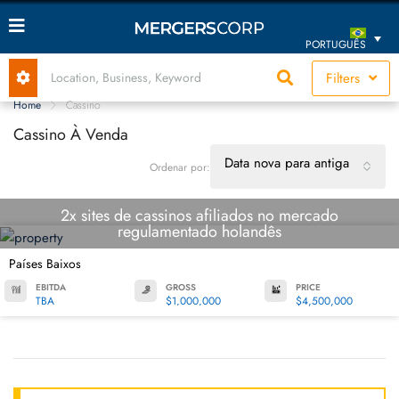
PORTUGUÊS
Filters
Home
Cassino
Cassino À Venda
Data nova para antiga
Ordenar por:
2x sites de cassinos afiliados no mercado
regulamentado holandês
Países Baixos
EBITDA
GROSS
PRICE
TBA
$1,000,000
$4,500,000