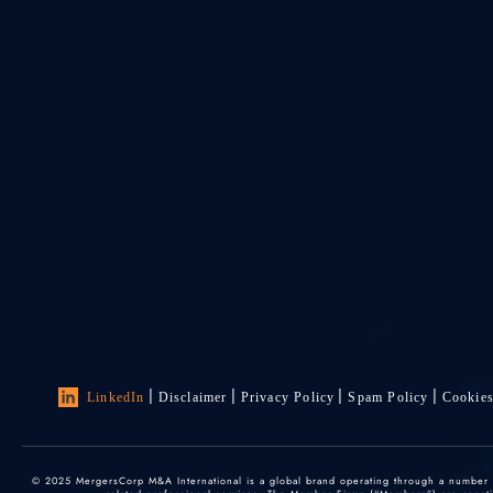
LinkedIn
Disclaimer
Privacy Policy
Spam Policy
Cookie
© 2025 MergersCorp M&A International is a global brand operating through a number of