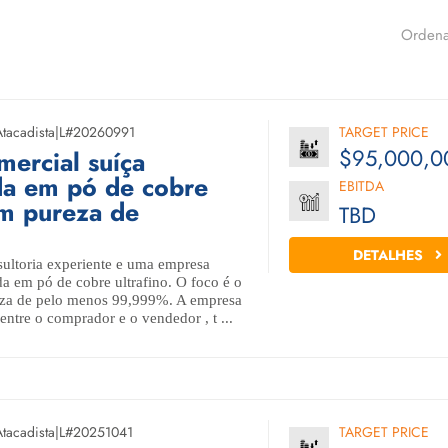
Ordena
Atacadista
|
L#20260991
TARGET PRICE
$95,000,0
ercial suíça
da em pó de cobre
EBITDA
om pureza de
TBD
DETALHES
ultoria experiente e uma empresa
da em pó de cobre ultrafino. O foco é o
eza de pelo menos 99,999%. A empresa
entre o comprador e o vendedor , t ...
Atacadista
|
L#20251041
TARGET PRICE