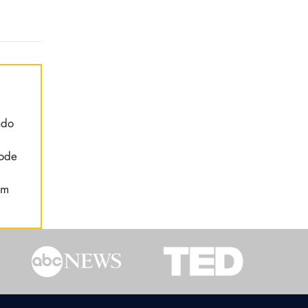
ado
pode
em