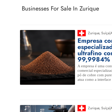
Businesses For Sale In Zurique
Zurique
,
Suíça
|
Empresa com
especializa
ultrafino c
99,9984%
A empresa é uma cons
comercial especializa
pó de cobre com pur
atua como a interface 
Zurique
,
Suíça
|