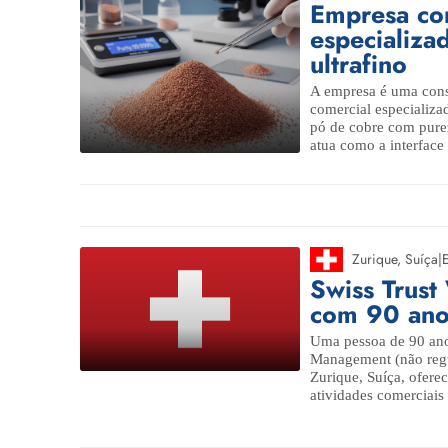
Empresa com
especializa
ultrafino
A empresa é uma cons
comercial especializa
pó de cobre com pur
atua como a interface 
Zurique
,
Suíça
|
Swiss Trus
com 90 anos
Uma pessoa de 90 ano
Management (não reg
Zurique, Suíça, oferec
atividades comerciais 