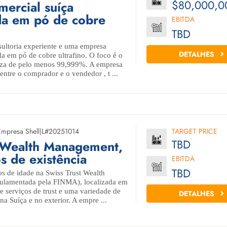
$80,000,0
ercial suíça
da em pó de cobre
EBITDA
TBD
ultoria experiente e uma empresa
DETALHES
da em pó de cobre ultrafino. O foco é o
eza de pelo menos 99,999%. A empresa
entre o comprador e o vendedor , t ...
Empresa Shell
|
L#20251014
TARGET PRICE
TBD
t Wealth Management,
 de existência
EBITDA
TBD
s de idade na Swiss Trust Wealth
ulamentada pela FINMA), localizada em
e serviços de trust e uma variedade de
DETALHES
na Suíça e no exterior. A empre ...