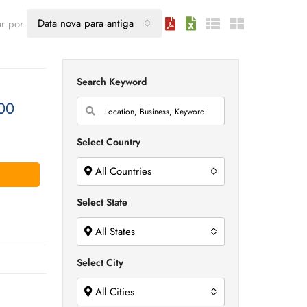
Data nova para antiga
r por:
Search Keyword
00
Select Country
All Countries
Select State
All States
Select City
All Cities