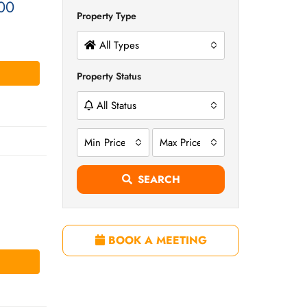
00
Property Type
All Types
Property Status
All Status
Min Price
Max Price
SEARCH
BOOK A MEETING