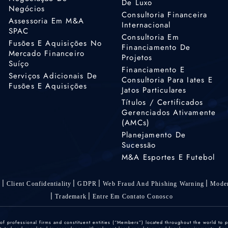
De Luxo
Negócios
Consultoria Financeira
Assessoria Em M&A
Internacional
SPAC
Consultoria Em
Fusões E Aquisições No
Financiamento De
Mercado Financeiro
Projetos
Suíço
Financiamento E
Serviços Adicionais De
Consultoria Para Iates E
Fusões E Aquisições
Jatos Particulares
Títulos / Certificados
Gerenciados Ativamente
(AMCs)
Planejamento De
Sucessão
M&A Esportes E Futebol
s
Client Confidentiality
GDPR
Web Fraud And Phishing Warning
Moder
Trademark
Entre Em Contato Conosco
 professional firms and constituent entities (“Members”) located throughout the world to p