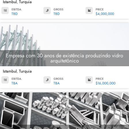
Istambul
Turquia
,
EBITDA
GROSS
PRICE
TBD
TBD
$4,000,000
Empresa com 30 anos de existência produzindo vidro
arquitetônico
Istambul
Turquia
,
EBITDA
GROSS
PRICE
TBA
TBA
$16,000,000