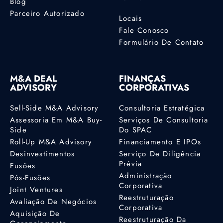
Blog
Parceiro Autorizado
Locais
Fale Conosco
Formulário De Contato
M&A DEAL
FINANÇAS
ADVISORY
CORPORATIVAS
Sell-Side M&A Advisory
Consultoria Estratégica
Assessoria Em M&A Buy-
Serviços De Consultoria
Side
Do SPAC
Roll-Up M&A Advisory
Financiamento E IPOs
Desinvestimentos
Serviço De Diligência
Prévia
Fusões
Administração
Pós-Fusões
Corporativa
Joint Ventures
Reestruturação
Avaliação De Negócios
Corporativa
Aquisição De
Reestruturação Da