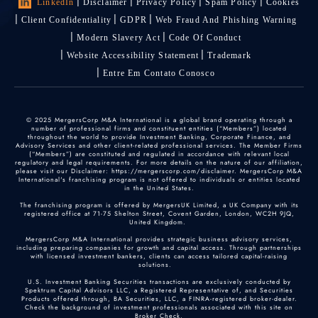
LinkedIn
Disclaimer
Privacy Policy
Spam Policy
Cookies
Client Confidentiality
GDPR
Web Fraud And Phishing Warning
Modern Slavery Act
Code Of Conduct
Website Accessibility Statement
Trademark
Entre Em Contato Conosco
© 2025 MergersCorp M&A International is a global brand operating through a
number of professional firms and constituent entities (“Members”) located
throughout the world to provide Investment Banking, Corporate Finance, and
Advisory Services and other client-related professional services. The Member Firms
(“Members”) are constituted and regulated in accordance with relevant local
regulatory and legal requirements. For more details on the nature of our affiliation,
please visit our Disclaimer: https://mergerscorp.com/disclaimer. MergersCorp M&A
International's franchising program is not offered to individuals or entities located
in the United States.
The franchising program is offered by MergersUK Limited, a UK Company with its
registered office at 71-75 Shelton Street, Covent Garden, London, WC2H 9JQ,
United Kingdom.
MergersCorp M&A International provides strategic business advisory services,
including preparing companies for growth and capital access. Through partnerships
with licensed investment bankers, clients can access tailored capital-raising
solutions.
U.S. Investment Banking Securities transactions are exclusively conducted by
Spektrum Capital Advisors LLC, a Registered Representative of, and Securities
Products offered through, BA Securities, LLC, a FINRA-registered broker-dealer.
Check the background of investment professionals associated with this site on
Broker Check
.