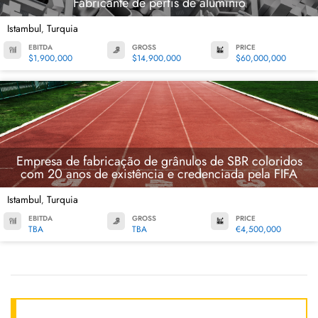
Fabricante de perfis de alumínio
Istambul
Turquia
,
EBITDA
GROSS
PRICE
$1,900,000
$14,900,000
$60,000,000
Empresa de fabricação de grânulos de SBR coloridos
com 20 anos de existência e credenciada pela FIFA
Istambul
Turquia
,
EBITDA
GROSS
PRICE
TBA
TBA
€4,500,000