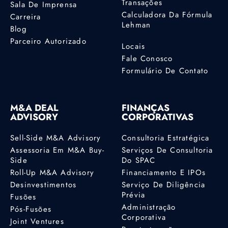
Transações
Sala De Imprensa
Calculadora Da Fórmula
Carreira
Lehman
Blog
Parceiro Autorizado
Locais
Fale Conosco
Formulário De Contato
M&A DEAL
FINANÇAS
ADVISORY
CORPORATIVAS
Sell-Side M&A Advisory
Consultoria Estratégica
Assessoria Em M&A Buy-
Serviços De Consultoria
Side
Do SPAC
Roll-Up M&A Advisory
Financiamento E IPOs
Desinvestimentos
Serviço De Diligência
Prévia
Fusões
Administração
Pós-Fusões
Corporativa
Joint Ventures