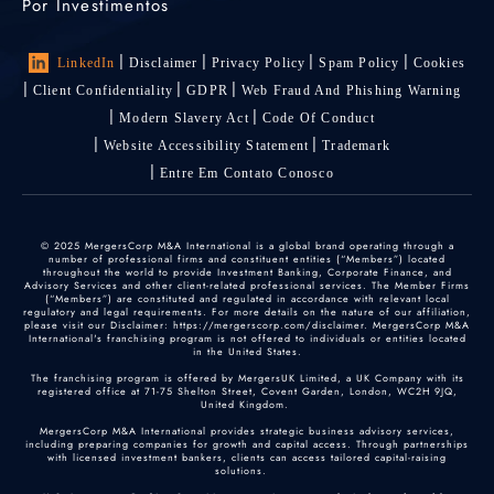
Por Investimentos
LinkedIn
Disclaimer
Privacy Policy
Spam Policy
Cookies
Client Confidentiality
GDPR
Web Fraud And Phishing Warning
Modern Slavery Act
Code Of Conduct
Website Accessibility Statement
Trademark
Entre Em Contato Conosco
© 2025 MergersCorp M&A International is a global brand operating through a
number of professional firms and constituent entities (“Members”) located
throughout the world to provide Investment Banking, Corporate Finance, and
Advisory Services and other client-related professional services. The Member Firms
(“Members”) are constituted and regulated in accordance with relevant local
regulatory and legal requirements. For more details on the nature of our affiliation,
please visit our Disclaimer: https://mergerscorp.com/disclaimer. MergersCorp M&A
International's franchising program is not offered to individuals or entities located
in the United States.
The franchising program is offered by MergersUK Limited, a UK Company with its
registered office at 71-75 Shelton Street, Covent Garden, London, WC2H 9JQ,
United Kingdom.
MergersCorp M&A International provides strategic business advisory services,
including preparing companies for growth and capital access. Through partnerships
with licensed investment bankers, clients can access tailored capital-raising
solutions.