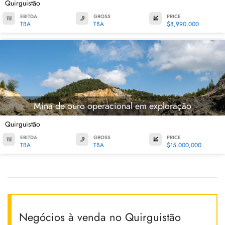
Quirguistão
EBITDA
GROSS
PRICE
TBA
TBA
$8,990,000
Mina de ouro operacional em exploração
Quirguistão
EBITDA
GROSS
PRICE
TBA
TBA
$15,000,000
Negócios à venda no Quirguistão