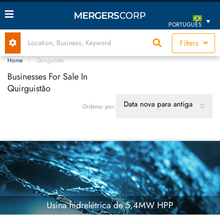
PORTUGUÊS
Filters
Home
Quirguistão
Businesses For Sale In
Quirguistão
Data nova para antiga
Ordenar por:
Usina hidrelétrica de 5,4MW HPP