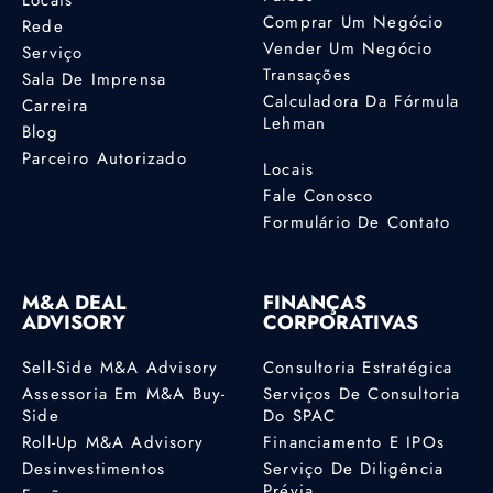
Locais
Comprar Um Negócio
Rede
Vender Um Negócio
Serviço
Transações
Sala De Imprensa
Calculadora Da Fórmula
Carreira
Lehman
Blog
Parceiro Autorizado
Locais
Fale Conosco
Formulário De Contato
M&A DEAL
FINANÇAS
ADVISORY
CORPORATIVAS
Sell-Side M&A Advisory
Consultoria Estratégica
Assessoria Em M&A Buy-
Serviços De Consultoria
Side
Do SPAC
Roll-Up M&A Advisory
Financiamento E IPOs
Desinvestimentos
Serviço De Diligência
Prévia