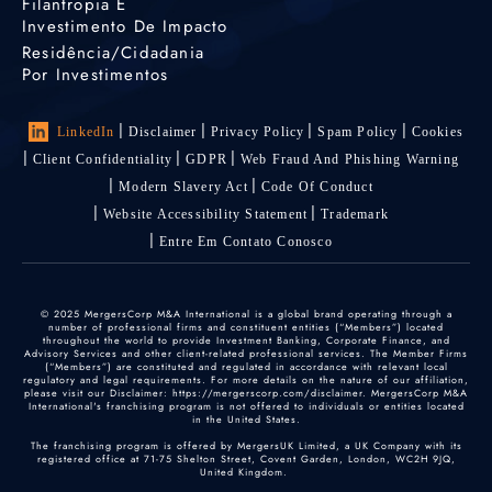
Filantropia E
Investimento De Impacto
Residência/cidadania
Por Investimentos
LinkedIn
Disclaimer
Privacy Policy
Spam Policy
Cookies
Client Confidentiality
GDPR
Web Fraud And Phishing Warning
Modern Slavery Act
Code Of Conduct
Website Accessibility Statement
Trademark
Entre Em Contato Conosco
© 2025 MergersCorp M&A International is a global brand operating through a
number of professional firms and constituent entities (“Members”) located
throughout the world to provide Investment Banking, Corporate Finance, and
Advisory Services and other client-related professional services. The Member Firms
(“Members”) are constituted and regulated in accordance with relevant local
regulatory and legal requirements. For more details on the nature of our affiliation,
please visit our Disclaimer: https://mergerscorp.com/disclaimer. MergersCorp M&A
International's franchising program is not offered to individuals or entities located
in the United States.
The franchising program is offered by MergersUK Limited, a UK Company with its
registered office at 71-75 Shelton Street, Covent Garden, London, WC2H 9JQ,
United Kingdom.